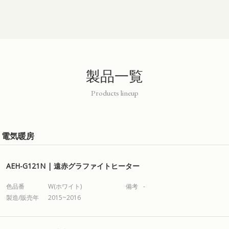
製品一覧
Products lineup
電気暖房
AEH-G121N | 遠赤グラファイトヒーター
色品番
W(ホワイト)
備考
-
製造/販売年
2015~2016