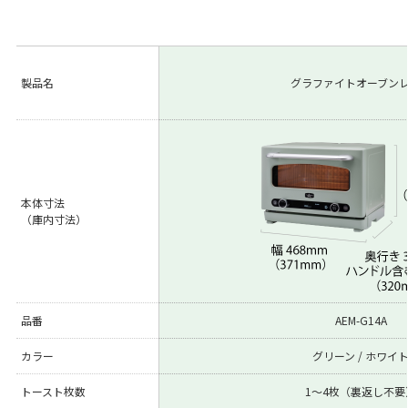
製品名
グラファイトオーブン
本体寸法
（庫内寸法）
品番
AEM-G14A
カラー
グリーン / ホワイ
トースト枚数
1～4枚（裏返し不要