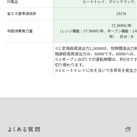
付属品
ヒートトレイ、マジックラック
省エネ基準達成率
101%
72.2kWh/年
年間消費電力量
（レンジ機能：57.9kWh/年、オーブン機能：14.3
年） 区分：B
※1 定格高周波出力1,000Wは、短時間高出
格連続高周波出力は、600Wです。600Wへ
※2 オーブン250℃での運転時間は、約5分で
切り換わります。
※3 ヒートトレイに水を注いで水蒸気を発生