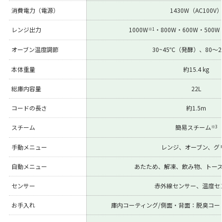
消費電力（電源）
1430W（AC100V
レンジ出力
1000W
・800W・600W・500W
※1
オーブン温度調節
30~45℃（発酵）、80～2
本体重量
約15.4 kg
総庫内容量
22L
コードの長さ
約1.5m
スチーム
簡易スチーム
※3
手動メニュー
レンジ、オーブン、グ
自動メニュー
あたため、解凍、飲み物、トー
センサー
赤外線センサー、温度セ
お手入れ
庫内コーティング/側面・背面：脱臭コ